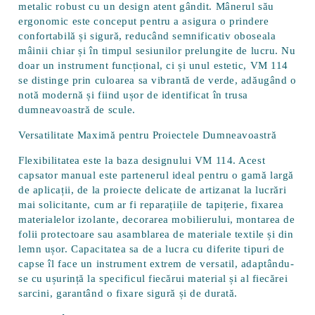
metalic robust
cu un design atent gândit. Mânerul său
ergonomic este conceput pentru a asigura o prindere
confortabilă și sigură, reducând semnificativ oboseala
mâinii chiar și în timpul sesiunilor prelungite de lucru. Nu
doar un instrument funcțional, ci și unul estetic, VM 114
se distinge prin culoarea sa vibrantă de verde, adăugând o
notă modernă și fiind ușor de identificat în trusa
dumneavoastră de scule.
Versatilitate Maximă pentru Proiectele Dumneavoastră
Flexibilitatea este la baza designului VM 114. Acest
capsator manual este partenerul ideal pentru o gamă largă
de aplicații, de la proiecte delicate de artizanat la lucrări
mai solicitante, cum ar fi reparațiile de tapițerie, fixarea
materialelor izolante, decorarea mobilierului, montarea de
folii protectoare sau asamblarea de materiale textile și din
lemn ușor. Capacitatea sa de a lucra cu
diferite tipuri de
capse
îl face un instrument extrem de versatil, adaptându-
se cu ușurință la specificul fiecărui material și al fiecărei
sarcini, garantând o fixare sigură și de durată.