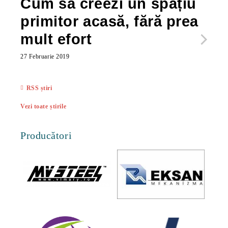
Cum să creezi un spațiu
Ca
primitor acasă, fără prea
po
mult efort
ma
ac
27 Februarie 2019
27 Feb
RSS știri
Vezi toate știrile
Producători