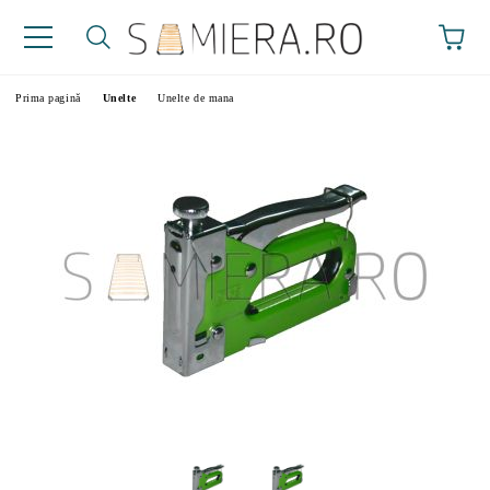
Prima pagină
Unelte
Unelte de mana