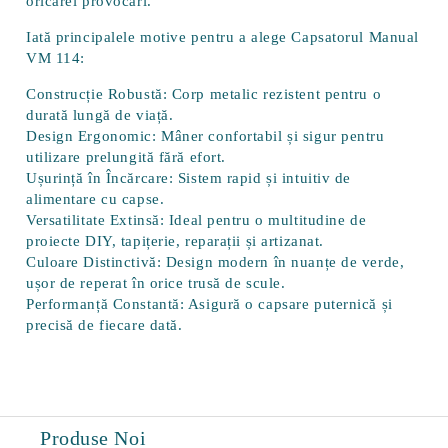
oricărei provocări.
Iată principalele motive pentru a alege Capsatorul Manual
VM 114:
Construcție Robustă:
Corp metalic rezistent pentru o
durată lungă de viață.
Design Ergonomic:
Mâner confortabil și sigur pentru
utilizare prelungită fără efort.
Ușurință în Încărcare:
Sistem rapid și intuitiv de
alimentare cu capse.
Versatilitate Extinsă:
Ideal pentru o multitudine de
proiecte DIY, tapițerie, reparații și artizanat.
Culoare Distinctivă:
Design modern în nuanțe de verde,
ușor de reperat în orice trusă de scule.
Performanță Constantă:
Asigură o capsare puternică și
precisă de fiecare dată.
Produse Noi