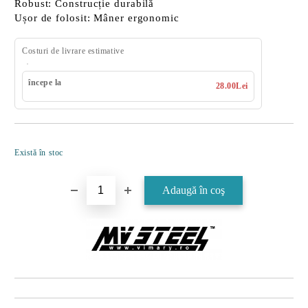
Robust:
Construcție durabilă
Ușor de folosit:
Mâner ergonomic
Costuri de livrare estimative
începe la
28.00Lei
Îmi doresc
Există în stoc