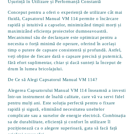
Ușurință în Utilizare și Performanță Constantă
Conceput pentru a oferi o experiență de utilizare cât mai
fluidă, Capsatorul Manual VM 114 permite o
încărcare
rapidă și intuitivă a capselor
, minimizând timpii morți și
maximizând eficiența proiectelor dumneavoastră.
Mecanismul său de declanșare este optimizat pentru a
necesita o forță minimă de operare, oferind în același
timp o putere de capsare consistentă și profundă. Astfel,
veți obține de fiecare dată o capsare precisă și puternică,
fără efort suplimentar, chiar și dacă sunteți la început de
drum în lumea bricolajului.
De Ce să Alegi Capsatorul Manual VM 114?
Alegerea Capsatorului Manual VM 114 înseamnă a investi
într-un instrument de înaltă calitate, care vă va servi fidel
pentru mulți ani. Este soluția perfectă pentru o fixare
rapidă și sigură, eliminând necesitatea uneltelor
complicate sau a surselor de energie electrică. Combinația
sa de
durabilitate, eficiență și confort în utilizare
îl
poziționează ca o alegere superioară, gata să facă față