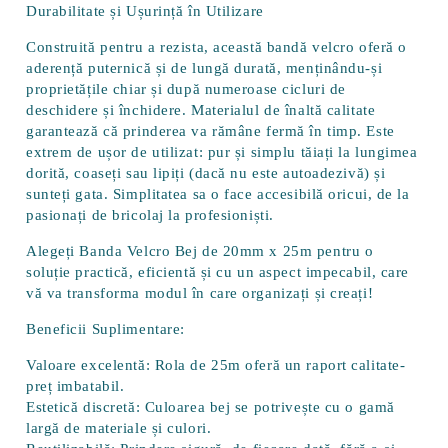
Durabilitate și Ușurință în Utilizare
Construită pentru a rezista, această bandă velcro oferă o
aderență puternică și de lungă durată
, menținându-și
proprietățile chiar și după numeroase cicluri de
deschidere și închidere. Materialul de înaltă calitate
garantează că prinderea va rămâne fermă în timp. Este
extrem de
ușor de utilizat
: pur și simplu tăiați la lungimea
dorită, coaseți sau lipiți (dacă nu este autoadezivă) și
sunteți gata. Simplitatea sa o face accesibilă oricui, de la
pasionați de bricolaj la profesioniști.
Alegeți
Banda Velcro Bej de 20mm x 25m
pentru o
soluție practică, eficientă și cu un aspect impecabil, care
vă va transforma modul în care organizați și creați!
Beneficii Suplimentare:
Valoare excelentă:
Rola de 25m oferă un raport calitate-
preț imbatabil.
Estetică discretă:
Culoarea bej se potrivește cu o gamă
largă de materiale și culori.