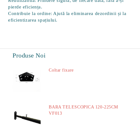
Reutilizabilă:
Prindere sigură, de fiecare dată, fără a-și
pierde eficiența.
Contribuie la ordine:
Ajută la eliminarea dezordinii și la
eficientizarea spațiului.
Produse Noi
Coltar fixare
18.60Lei
BARA TELESCOPICA 120-225CM
VF013
29.00Lei