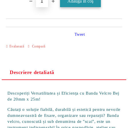
Tweet
Evaluează
Compară
Descriere detaliată
Descoperiți Versatilitatea și Eficiența cu Banda Velcro Bej
de 20mm x 25m!
Căutați o soluție fiabilă, durabilă și estetică pentru nevoile
dumneavoastră de fixare, organizare sau reparații? Banda
velcro, cunoscută și sub denumirea de "scai", este un
instrument indispensabil în orice gospodărie, atelier sau