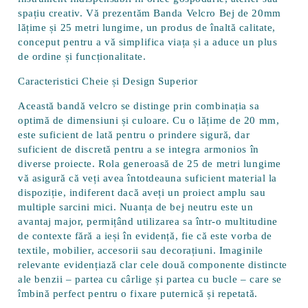
spațiu creativ. Vă prezentăm
Banda Velcro Bej de 20mm
lățime și 25 metri lungime
, un produs de înaltă calitate,
conceput pentru a vă simplifica viața și a aduce un plus
de ordine și funcționalitate.
Caracteristici Cheie și Design Superior
Această bandă velcro se distinge prin combinația sa
optimă de dimensiuni și culoare. Cu o
lățime de 20 mm
,
este suficient de lată pentru o prindere sigură, dar
suficient de discretă pentru a se integra armonios în
diverse proiecte. Rola generoasă de
25 de metri lungime
vă asigură că veți avea întotdeauna suficient material la
dispoziție, indiferent dacă aveți un proiect amplu sau
multiple sarcini mici. Nuanța de
bej neutru
este un
avantaj major, permițând utilizarea sa într-o multitudine
de contexte fără a ieși în evidență, fie că este vorba de
textile, mobilier, accesorii sau decorațiuni. Imaginile
relevante evidențiază clar cele două componente distincte
ale benzii – partea cu cârlige și partea cu bucle – care se
îmbină perfect pentru o fixare puternică și repetată.