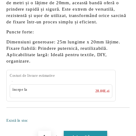
de metri
și o
lățime de 20mm
, această bandă oferă o
prindere rapidă și sigură. Este extrem de versatilă,
rezistentă și ușor de utilizat, transformând orice sarcină
de fixare într-un proces simplu și eficient.
Puncte forte:
Dimensiuni generoase:
25m lungime x 20mm lățime.
Fixare fiabilă:
Prindere puternică, reutilizabilă.
Aplicabilitate largă:
Ideală pentru textile, DIY,
organizare.
Costuri de livrare estimative
începe la
28.00Lei
Îmi doresc
Există în stoc