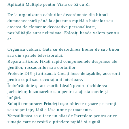
Aplicații Multiple pentru Viața de Zi cu Zi
De la organizarea cablurilor dezordonate din biroul
dumneavoastră până la ajustarea rapidă a hainelor sau
crearea de elemente decorative personalizate,
posibilitățile sunt nelimitate. Folosiți banda velcro pentru
a:
Organiza cabluri:
Gata cu dezordinea firelor de sub birou
sau din spatele televizorului.
Repara articole:
Fixați rapid componentele desprinse ale
gentilor, rucsacurilor sau corturilor.
Proiecte DIY și artizanat:
Creați huse detașabile, accesorii
pentru copii sau decorațiuni interioare.
Îmbrăcăminte și accesorii:
Ideală pentru închiderea
jachetelor, buzunarelor sau pentru a ajusta curele și
brățări.
Soluții temporare:
Prindeți ușor obiecte ușoare pe pereți
sau suprafețe, fără a lăsa urme permanente.
Versatilitatea sa o face un aliat de încredere pentru orice
situație care necesită o prindere rapidă și sigură.