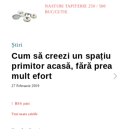
NASTURI TAPITERIE 250 / 500
BUC/CUTIE
40.00Lei
Știri
Cum să creezi un spațiu
Ca
primitor acasă, fără prea
po
mult efort
ma
ac
27 Februarie 2019
27 Feb
RSS știri
Vezi toate știrile